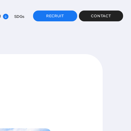
RECRUIT
CONTACT
内
SDGs