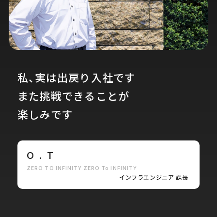
私、実は出戻り入社です
また挑戦できることが
楽しみです
O . T
ZERO TO INFINITY ZERO To INFINITY
インフラエンジニア 課長