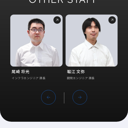
尾崎 将光
堀江 文弥
U .
インフラエンジニア 課長
開発エンジニア 課長
開